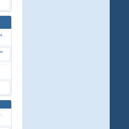
Senderstörche, - Annamarie und andere
er
Mauersegler und andere Gebäudebrüter