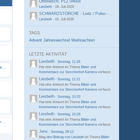
Otterwisch, PLZ 04668
Liesbeth
-
18. Juli 2026
SCHWARZSTÖRCHE - Lodz / Polen - DAB 2
Liesbeth
-
15. Juli 2026
TAGS
Advent
Jahreswechsel
Weihnachten
LETZTE AKTIVITÄT
Liesbeth
-
Sonntag, 11:26
Unser Besuch auf dem Storchenpflegehof
Hat eine Antwort im Thema
Bilder und
Kommentare zur Storchenhof-Kamera
verfasst.
Liesbeth
-
Sonntag, 11:21
Hat eine Antwort im Thema
Bilder und
Kommentare zur Storchenhof-Kamera
verfasst.
Liesbeth
-
Sonntag, 10:33
Hat eine Antwort im Thema
Bilder und
Kommentare zur Storchenhof-Kamera
verfasst.
Liesbeth
-
Sonntag, 10:28
Hat eine Antwort im Thema
Bilder und
Bilder und Kommentare zur Storchenhof-Kamera
Kommentare zur Storchenhof-Kamera
verfasst.
Jens
-
Sonntag, 09:12
Mag
den Beitrag von
Liesbeth
im Thema
Bilder