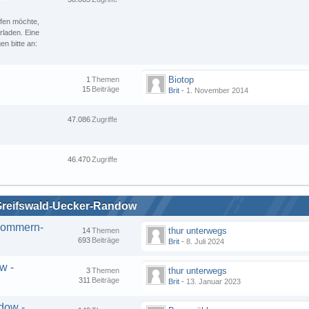
ufen möchte,
rladen. Eine
n bitte an:
Biotop
1
Themen
15
Beiträge
Brit
-
1. November 2014
47.086
Zugriffe
46.470
Zugriffe
Greifswald-Uecker-Randow
rpommern-
thur unterwegs
14
Themen
693
Beiträge
Brit
-
8. Juli 2024
w -
thur unterwegs
3
Themen
311
Beiträge
Brit
-
13. Januar 2023
dow -