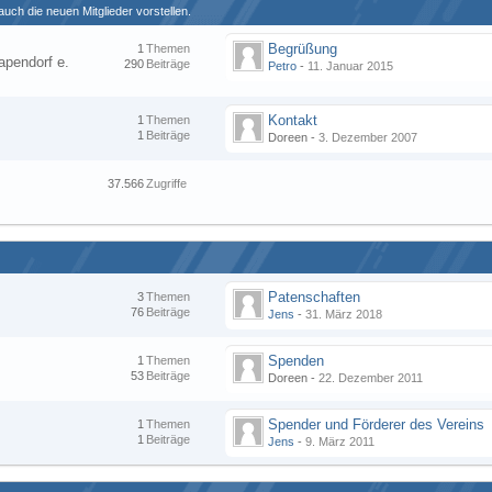
uch die neuen Mitglieder vorstellen.
Begrüßung
1
Themen
apendorf e.
290
Beiträge
Petro
-
11. Januar 2015
Kontakt
1
Themen
1
Beiträge
Doreen -
3. Dezember 2007
37.566
Zugriffe
Patenschaften
3
Themen
76
Beiträge
Jens
-
31. März 2018
Spenden
1
Themen
53
Beiträge
Doreen -
22. Dezember 2011
Spender und Förderer des Vereins
1
Themen
1
Beiträge
Jens
-
9. März 2011