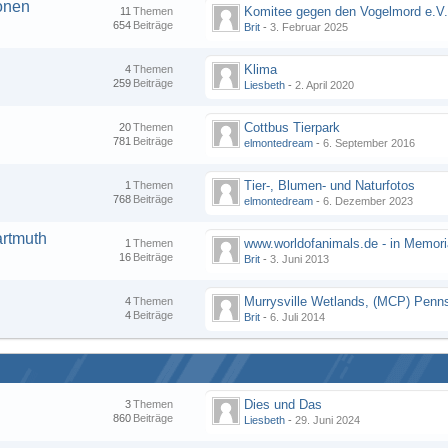
onen
Komitee gegen den Vogelmord e.V
11
Themen
654
Beiträge
Brit
-
3. Februar 2025
Klima
4
Themen
259
Beiträge
Liesbeth
-
2. April 2020
Cottbus Tierpark
20
Themen
781
Beiträge
elmontedream
-
6. September 2016
Tier-, Blumen- und Naturfotos
1
Themen
768
Beiträge
elmontedream
-
6. Dezember 2023
artmuth
1
Themen
16
Beiträge
Brit
-
3. Juni 2013
4
Themen
4
Beiträge
Brit
-
6. Juli 2014
Dies und Das
3
Themen
860
Beiträge
Liesbeth
-
29. Juni 2024