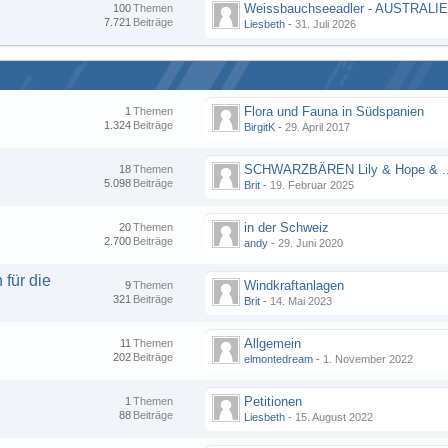
100
Themen
7.721
Beiträge
Liesbeth
-
31. Juli 2026
Flora und Fauna in Südspanien
1
Themen
1.324
Beiträge
BirgitK
-
29. April 2017
18
Themen
5.098
Beiträge
Brit
-
19. Februar 2025
in der Schweiz
20
Themen
2.700
Beiträge
andy
-
29. Juni 2020
für die
Windkraftanlagen
9
Themen
321
Beiträge
Brit
-
14. Mai 2023
Allgemein
11
Themen
202
Beiträge
elmontedream
-
1. November 2022
Petitionen
1
Themen
88
Beiträge
Liesbeth
-
15. August 2022