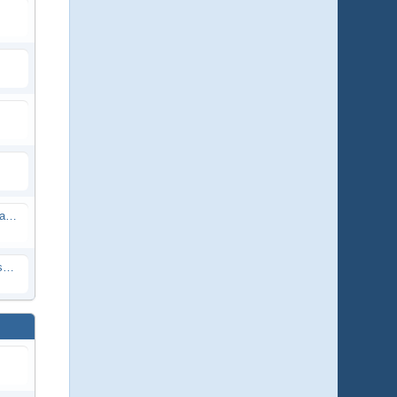
.
www.worldofanimals.de - in Memoriam Hartmuth Wiedenroth
Murrysville Wetlands, (MCP) Pennsylvania, USA