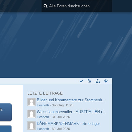
LETZTE BEITRÄGE
Bilder und Kommentare zur Storchenhof-Kamera
Liesbeth
-
Sonntag, 11:26
n.
Weissbauchseeadler - AUSTRALIEN (Sydney)
Liesbeth
-
31. Juli 2026
DÄNEMARK/DENMARK - Smedager
Liesbeth
-
30. Juli 2026