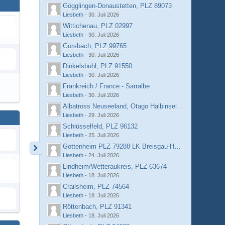
Gögglingen-Donaustetten, PLZ 89073
Liesbeth
-
30. Juli 2026
Wittichenau, PLZ 02997
Liesbeth
-
30. Juli 2026
Görsbach, PLZ 99765
Liesbeth
-
30. Juli 2026
Dinkelsbühl, PLZ 91550
Liesbeth
-
30. Juli 2026
Frankreich / France - Sarralbe
Liesbeth
-
30. Juli 2026
Albatross Neuseeland, Otago Halbinsel, Dunedin
Liesbeth
-
29. Juli 2026
Schlüsselfeld, PLZ 96132
Liesbeth
-
25. Juli 2026
Gottenheim PLZ 79288 LK Breisgau-Hochschwarzwald
Liesbeth
-
24. Juli 2026
Lindheim/Wetteraukreis, PLZ 63674
Liesbeth
-
18. Juli 2026
Crailsheim, PLZ 74564
Liesbeth
-
18. Juli 2026
Röttenbach, PLZ 91341
Liesbeth
-
18. Juli 2026