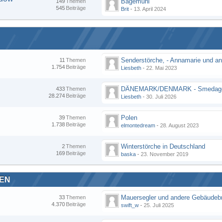
Bagemühl
149
Themen
545
Beiträge
Brit
-
13. April 2024
11
Themen
1.754
Beiträge
Liesbeth
-
22. Mai 2023
DÄNEMARK/DENMARK - Smedag
433
Themen
28.274
Beiträge
Liesbeth
-
30. Juli 2026
Polen
39
Themen
1.738
Beiträge
elmontedream
-
28. August 2023
Winterstörche in Deutschland
2
Themen
169
Beiträge
baska
-
23. November 2019
TEN
33
Themen
4.370
Beiträge
swift_w
-
25. Juli 2025