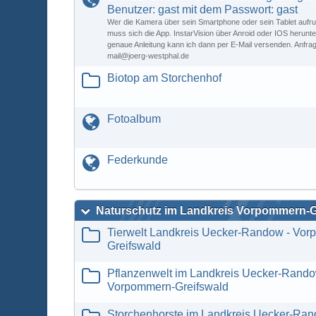
Benutzer: gast mit dem Passwort: gast
Wer die Kamera über sein Smartphone oder sein Tablet aufr
muss sich die App. InstarVision über Anroid oder IOS herunte
genaue Anleitung kann ich dann per E-Mail versenden. Anfrage
mail@joerg-westphal.de
Biotop am Storchenhof
Fotoalbum
Federkunde
Naturschutz im Landkreis Vorpommern-
Tierwelt Landkreis Uecker-Randow - Vo
Greifswald
Pflanzenwelt im Landkreis Uecker-Rando
Vorpommern-Greifswald
Storchenhorste im Landkreis Uecker-Ran