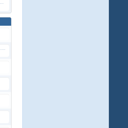
Weissbauchseeadler - AUSTRALIEN (Sydney)
SCHWARZBÄREN Lily & Hope & ...? - Minnesota, USA