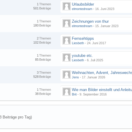
Urlaubsbilder
1
Themen
501
Beiträge
elmontedream
-
16. Juni 2023
Zeichnungen von thur
1
Themen
180
Beiträge
elmontedream
-
15. Januar 2023
Fernsehtipps
2
Themen
102
Beiträge
Liesbeth
-
24. Juni 2017
youtube etc.
1
Themen
85
Beiträge
Liesbeth
-
6. Juli 2025
Weihnachten, Advent, Jahreswech
3
Themen
528
Beiträge
Jens
-
17. Januar 2026
1
Themen
38
Beiträge
Brit
-
9. September 2016
8 Beiträge pro Tag)