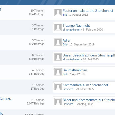
f
Foster animals at the Storchenhof
10
Themen
284
Beiträge
Brit
-
1. August 2012
Traurige Nachricht
3
Themen
61
Beiträge
elmontedream
-
6. Februar 2020
Adler
3
Themen
822
Beiträge
Brit
-
10. September 2019
6
Themen
829
Beiträge
elmontedream
-
28. Juli 2023
Baumaßnahmen
4
Themen
337
Beiträge
Brit
-
7. April 2018
Kommentare zum Storchenhof
1
Themen
17
Beiträge
Liesbeth
-
23. März 2025
-Kamera
4
Themen
5.047
Beiträge
Liesbeth
-
Sonntag, 11:26
ls
58.865
Zugriffe