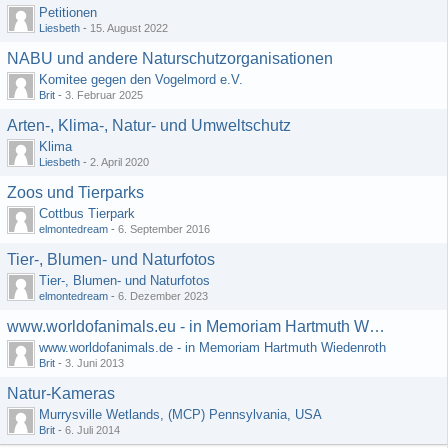
Petitionen
Liesbeth
-
15. August 2022
NABU und andere Naturschutzorganisationen
Komitee gegen den Vogelmord e.V.
Brit
-
3. Februar 2025
Arten-, Klima-, Natur- und Umweltschutz
Klima
Liesbeth
-
2. April 2020
Zoos und Tierparks
Cottbus Tierpark
elmontedream
-
6. September 2016
Tier-, Blumen- und Naturfotos
Tier-, Blumen- und Naturfotos
elmontedream
-
6. Dezember 2023
www.worldofanimals.eu - in Memoriam Hartmuth Wiedenroth
www.worldofanimals.de - in Memoriam Hartmuth Wiedenroth
Brit
-
3. Juni 2013
Natur-Kameras
Murrysville Wetlands, (MCP) Pennsylvania, USA
Brit
-
6. Juli 2014