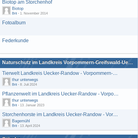
Biotop am Storchenhof
Biotop
Brit
-
1. November 2014
Fotoalbum
Federkunde
Naturschutz im Landkreis Vorpommern-Greifswald-Uecker-Randow
Tierwelt Landkreis Uecker-Randow - Vorpommern-Greifswald
thur unterwegs
Brit
-
8. Juli 2024
Pflanzenwelt im Landkreis Uecker-Randow - Vorpommern-Greifswald
thur unterwegs
Brit
-
13. Januar 2023
Storchenhorste im Landkreis Uecker-Randow - Vorpommern-Greifswald
Bagemühl
Brit
-
13. April 2024