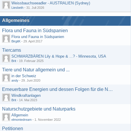
Weissbauchseeadler - AUSTRALIEN (Sydney)
Liesbeth
-
31. Juli 2026
Allgemeines
Flora und Fauna in Südspanien
Flora und Fauna in Südspanien
BirgitK
-
29. April 2017
Tiercams
SCHWARZBÄREN Lily & Hope & ...? - Minnesota, USA
Brit
-
19. Februar 2025
Tiere und Natur allgemein und ...
in der Schweiz
andy
-
29. Juni 2020
Erneuerbare Energien und dessen Folgen für die Natur
Windkraftanlagen
Brit
-
14. Mai 2023
Naturschutzgebiete und Naturparks
Allgemein
elmontedream
-
1. November 2022
Petitionen