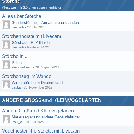
Störche
Alles, was mit Störchen zusammenhängt
Alles über Störche
Senderstörche, - Annamarie und andere
Liesbeth
-
22. Mai 2023
Storchenhorste mit Livecam
Görsbach, PLZ 99765
Liesbeth
-
Gestern, 14:22
Störche in ...
Polen
elmontedream
-
28. August 2023
Storchenzug im Wandel
Winterstörche in Deutschland
baska
-
23. November 2019
ANDERE GROSS-und KLEINVOGELARTEN
Andere Groß-und Kleinvogelarten
Mauersegler und andere Gebäudebrüter
swift_w
-
25. Juli 2025
Vogelnester, -horste etc. mit Livecam