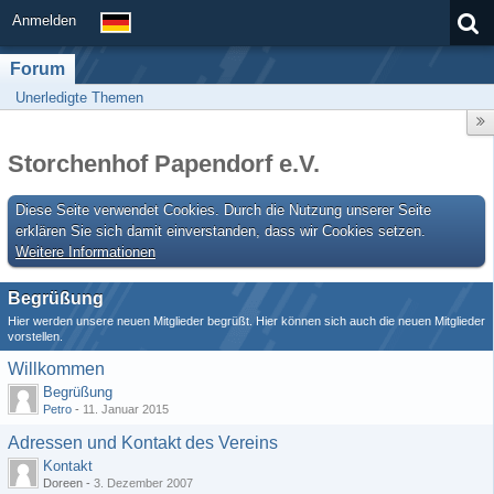
Anmelden
Forum
Unerledigte Themen
Storchenhof Papendorf e.V.
Diese Seite verwendet Cookies. Durch die Nutzung unserer Seite
erklären Sie sich damit einverstanden, dass wir Cookies setzen.
Weitere Informationen
Begrüßung
Hier werden unsere neuen Mitglieder begrüßt. Hier können sich auch die neuen Mitglieder
vorstellen.
Willkommen
Begrüßung
Petro
-
11. Januar 2015
Adressen und Kontakt des Vereins
Kontakt
Doreen -
3. Dezember 2007