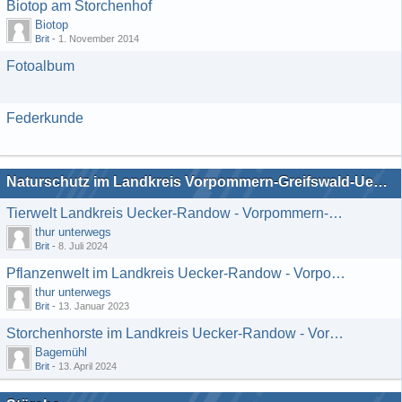
Biotop am Storchenhof
Biotop
Brit
-
1. November 2014
Fotoalbum
Federkunde
Naturschutz im Landkreis Vorpommern-Greifswald-Uecker-Randow
Tierwelt Landkreis Uecker-Randow - Vorpommern-Greifswald
thur unterwegs
Brit
-
8. Juli 2024
Pflanzenwelt im Landkreis Uecker-Randow - Vorpommern-Greifswald
thur unterwegs
Brit
-
13. Januar 2023
Storchenhorste im Landkreis Uecker-Randow - Vorpommern-Greifswald
Bagemühl
Brit
-
13. April 2024