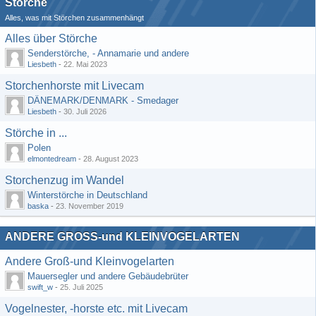
Störche
Alles, was mit Störchen zusammenhängt
Alles über Störche
Senderstörche, - Annamarie und andere
Liesbeth
-
22. Mai 2023
Storchenhorste mit Livecam
DÄNEMARK/DENMARK - Smedager
Liesbeth
-
30. Juli 2026
Störche in ...
Polen
elmontedream
-
28. August 2023
Storchenzug im Wandel
Winterstörche in Deutschland
baska
-
23. November 2019
ANDERE GROSS-und KLEINVOGELARTEN
Andere Groß-und Kleinvogelarten
Mauersegler und andere Gebäudebrüter
swift_w
-
25. Juli 2025
Vogelnester, -horste etc. mit Livecam