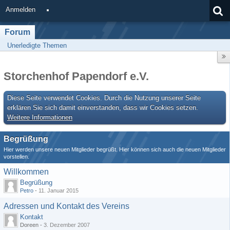
Anmelden
Forum
Unerledigte Themen
Storchenhof Papendorf e.V.
Diese Seite verwendet Cookies. Durch die Nutzung unserer Seite
erklären Sie sich damit einverstanden, dass wir Cookies setzen.
Weitere Informationen
Begrüßung
Hier werden unsere neuen Mitglieder begrüßt. Hier können sich auch die neuen Mitglieder
vorstellen.
Willkommen
Begrüßung
Petro
-
11. Januar 2015
Adressen und Kontakt des Vereins
Kontakt
Doreen -
3. Dezember 2007