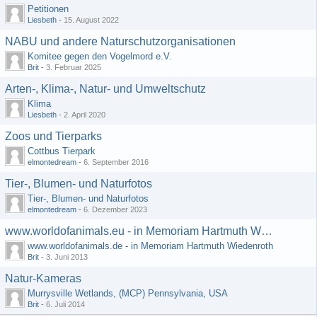
Petitionen
Liesbeth
-
15. August 2022
NABU und andere Naturschutzorganisationen
Komitee gegen den Vogelmord e.V.
Brit
-
3. Februar 2025
Arten-, Klima-, Natur- und Umweltschutz
Klima
Liesbeth
-
2. April 2020
Zoos und Tierparks
Cottbus Tierpark
elmontedream
-
6. September 2016
Tier-, Blumen- und Naturfotos
Tier-, Blumen- und Naturfotos
elmontedream
-
6. Dezember 2023
www.worldofanimals.eu - in Memoriam Hartmuth Wiedenroth
www.worldofanimals.de - in Memoriam Hartmuth Wiedenroth
Brit
-
3. Juni 2013
Natur-Kameras
Murrysville Wetlands, (MCP) Pennsylvania, USA
Brit
-
6. Juli 2014