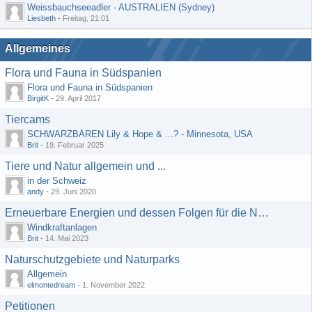
Weissbauchseeadler - AUSTRALIEN (Sydney)
Liesbeth
-
Freitag, 21:01
Allgemeines
Flora und Fauna in Südspanien
Flora und Fauna in Südspanien
BirgitK
-
29. April 2017
Tiercams
SCHWARZBÄREN Lily & Hope & ...? - Minnesota, USA
Brit
-
19. Februar 2025
Tiere und Natur allgemein und ...
in der Schweiz
andy
-
29. Juni 2020
Erneuerbare Energien und dessen Folgen für die Natur
Windkraftanlagen
Brit
-
14. Mai 2023
Naturschutzgebiete und Naturparks
Allgemein
elmontedream
-
1. November 2022
Petitionen