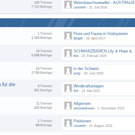
100
Themen
7.721
Beiträge
Liesbeth
-
31. Juli 2026
Flora und Fauna in Südspanien
1
Themen
1.324
Beiträge
BirgitK
-
29. April 2017
18
Themen
5.098
Beiträge
Brit
-
19. Februar 2025
in der Schweiz
20
Themen
2.700
Beiträge
andy
-
29. Juni 2020
für die
Windkraftanlagen
9
Themen
321
Beiträge
Brit
-
14. Mai 2023
Allgemein
11
Themen
202
Beiträge
elmontedream
-
1. November 2022
Petitionen
1
Themen
88
Beiträge
Liesbeth
-
15. August 2022