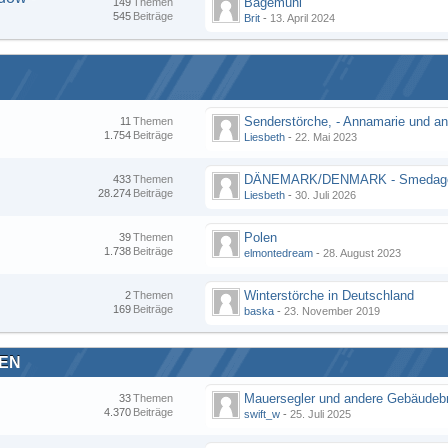
Bagemühl
149
Themen
545
Beiträge
Brit
-
13. April 2024
11
Themen
1.754
Beiträge
Liesbeth
-
22. Mai 2023
DÄNEMARK/DENMARK - Smedag
433
Themen
28.274
Beiträge
Liesbeth
-
30. Juli 2026
Polen
39
Themen
1.738
Beiträge
elmontedream
-
28. August 2023
Winterstörche in Deutschland
2
Themen
169
Beiträge
baska
-
23. November 2019
TEN
33
Themen
4.370
Beiträge
swift_w
-
25. Juli 2025