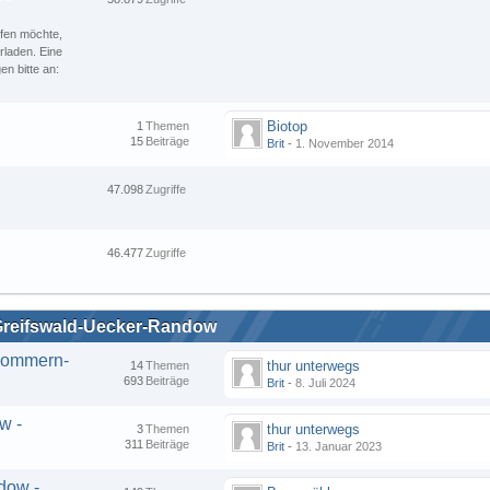
ufen möchte,
rladen. Eine
n bitte an:
Biotop
1
Themen
15
Beiträge
Brit
-
1. November 2014
47.098
Zugriffe
46.477
Zugriffe
Greifswald-Uecker-Randow
rpommern-
thur unterwegs
14
Themen
693
Beiträge
Brit
-
8. Juli 2024
w -
thur unterwegs
3
Themen
311
Beiträge
Brit
-
13. Januar 2023
dow -