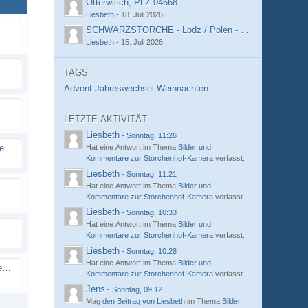
Otterwisch, PLZ 04668
Liesbeth
-
18. Juli 2026
SCHWARZSTÖRCHE - Lodz / Polen - DAB 2
Liesbeth
-
15. Juli 2026
TAGS
Advent
Jahreswechsel
Weihnachten
LETZTE AKTIVITÄT
Liesbeth
-
Sonntag, 11:26
Unser Besuch auf dem Storchenpflegehof
Hat eine Antwort im Thema
Bilder und
Kommentare zur Storchenhof-Kamera
verfasst.
Liesbeth
-
Sonntag, 11:21
Hat eine Antwort im Thema
Bilder und
Kommentare zur Storchenhof-Kamera
verfasst.
Liesbeth
-
Sonntag, 10:33
Hat eine Antwort im Thema
Bilder und
Kommentare zur Storchenhof-Kamera
verfasst.
Liesbeth
-
Sonntag, 10:28
Hat eine Antwort im Thema
Bilder und
Bilder und Kommentare zur Storchenhof-Kamera
Kommentare zur Storchenhof-Kamera
verfasst.
Jens
-
Sonntag, 09:12
Mag
den Beitrag von
Liesbeth
im Thema
Bilder