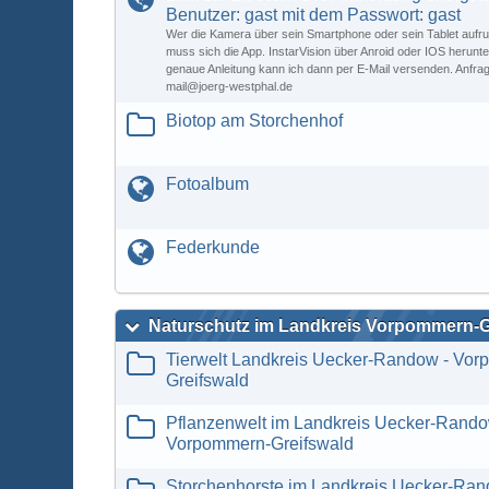
Benutzer: gast mit dem Passwort: gast
Wer die Kamera über sein Smartphone oder sein Tablet aufr
muss sich die App. InstarVision über Anroid oder IOS herunte
genaue Anleitung kann ich dann per E-Mail versenden. Anfrage
mail@joerg-westphal.de
Biotop am Storchenhof
Fotoalbum
Federkunde
Naturschutz im Landkreis Vorpommern-
Tierwelt Landkreis Uecker-Randow - Vo
Greifswald
Pflanzenwelt im Landkreis Uecker-Rando
Vorpommern-Greifswald
Storchenhorste im Landkreis Uecker-Ran