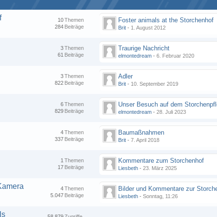
f
Foster animals at the Storchenhof
10
Themen
284
Beiträge
Brit
-
1. August 2012
Traurige Nachricht
3
Themen
61
Beiträge
elmontedream
-
6. Februar 2020
Adler
3
Themen
822
Beiträge
Brit
-
10. September 2019
6
Themen
829
Beiträge
elmontedream
-
28. Juli 2023
Baumaßnahmen
4
Themen
337
Beiträge
Brit
-
7. April 2018
Kommentare zum Storchenhof
1
Themen
17
Beiträge
Liesbeth
-
23. März 2025
-Kamera
4
Themen
5.047
Beiträge
Liesbeth
-
Sonntag, 11:26
ls
58.879
Zugriffe