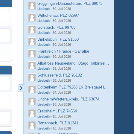
Gögglingen-Donaustetten, PLZ 89073
Liesbeth
-
30. Juli 2026
Wittichenau, PLZ 02997
Liesbeth
-
30. Juli 2026
Görsbach, PLZ 99765
Liesbeth
-
30. Juli 2026
Dinkelsbühl, PLZ 91550
Liesbeth
-
30. Juli 2026
Frankreich / France - Sarralbe
Liesbeth
-
30. Juli 2026
Albatross Neuseeland, Otago Halbinsel, Dunedin
Liesbeth
-
29. Juli 2026
Schlüsselfeld, PLZ 96132
Liesbeth
-
25. Juli 2026
Gottenheim PLZ 79288 LK Breisgau-Hochschwarzwald
Liesbeth
-
24. Juli 2026
Lindheim/Wetteraukreis, PLZ 63674
Liesbeth
-
18. Juli 2026
Crailsheim, PLZ 74564
Liesbeth
-
18. Juli 2026
Röttenbach, PLZ 91341
Liesbeth
-
18. Juli 2026