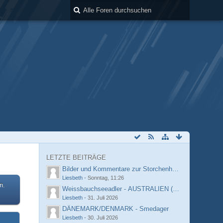
LETZTE BEITRÄGE
Bilder und Kommentare zur Storchenhof-Kamera
Liesbeth
-
Sonntag, 11:26
n.
Weissbauchseeadler - AUSTRALIEN (Sydney)
Liesbeth
-
31. Juli 2026
DÄNEMARK/DENMARK - Smedager
Liesbeth
-
30. Juli 2026