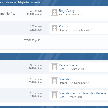
uch die neuen Mitglieder vorstellen.
Begrüßung
1
Themen
apendorf e.
290
Beiträge
Petro
-
11. Januar 2015
Kontakt
1
Themen
1
Beiträge
Doreen -
3. Dezember 2007
37.572
Zugriffe
Patenschaften
3
Themen
76
Beiträge
Jens
-
31. März 2018
Spenden
1
Themen
53
Beiträge
Doreen -
22. Dezember 2011
Spender und Förderer des Vereins
1
Themen
1
Beiträge
Jens
-
9. März 2011