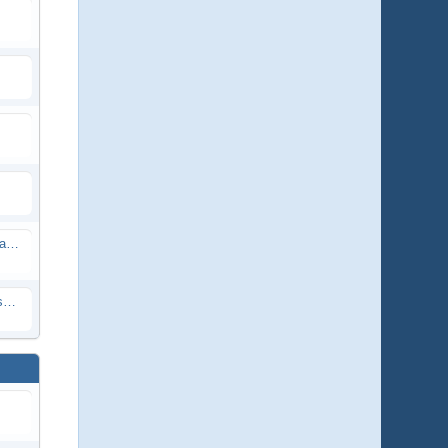
.
www.worldofanimals.de - in Memoriam Hartmuth Wiedenroth
Murrysville Wetlands, (MCP) Pennsylvania, USA