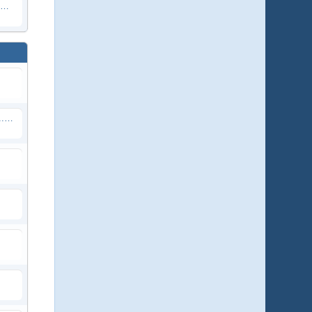
Weissbauchseeadler - AUSTRALIEN (Sydney)
SCHWARZBÄREN Lily & Hope & ...? - Minnesota, USA