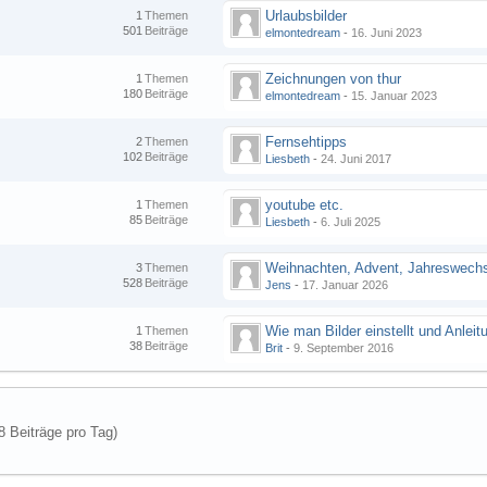
Urlaubsbilder
1
Themen
501
Beiträge
elmontedream
-
16. Juni 2023
Zeichnungen von thur
1
Themen
180
Beiträge
elmontedream
-
15. Januar 2023
Fernsehtipps
2
Themen
102
Beiträge
Liesbeth
-
24. Juni 2017
youtube etc.
1
Themen
85
Beiträge
Liesbeth
-
6. Juli 2025
Weihnachten, Advent, Jahreswech
3
Themen
528
Beiträge
Jens
-
17. Januar 2026
1
Themen
38
Beiträge
Brit
-
9. September 2016
8 Beiträge pro Tag)