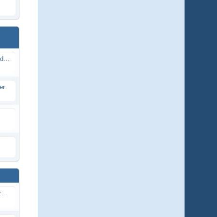
Senderstörche, - Annamarie und andere
er
Mauersegler und andere Gebäudebrüter