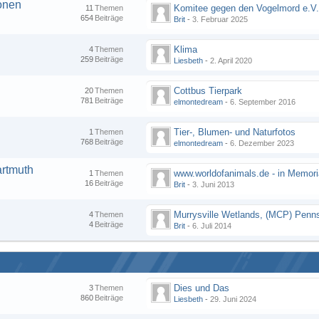
onen
Komitee gegen den Vogelmord e.V
11
Themen
654
Beiträge
Brit
-
3. Februar 2025
Klima
4
Themen
259
Beiträge
Liesbeth
-
2. April 2020
Cottbus Tierpark
20
Themen
781
Beiträge
elmontedream
-
6. September 2016
Tier-, Blumen- und Naturfotos
1
Themen
768
Beiträge
elmontedream
-
6. Dezember 2023
artmuth
1
Themen
16
Beiträge
Brit
-
3. Juni 2013
4
Themen
4
Beiträge
Brit
-
6. Juli 2014
Dies und Das
3
Themen
860
Beiträge
Liesbeth
-
29. Juni 2024