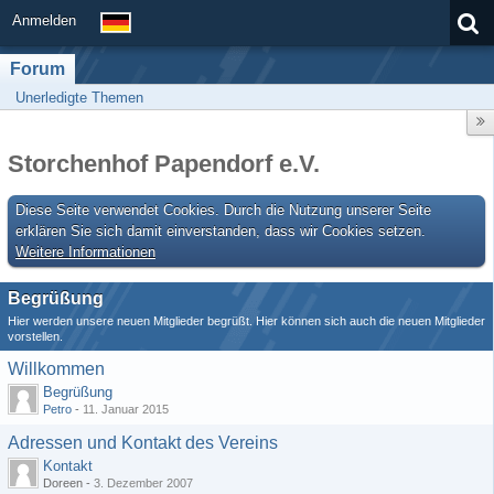
Anmelden
Forum
Unerledigte Themen
Storchenhof Papendorf e.V.
Diese Seite verwendet Cookies. Durch die Nutzung unserer Seite
erklären Sie sich damit einverstanden, dass wir Cookies setzen.
Weitere Informationen
Begrüßung
Hier werden unsere neuen Mitglieder begrüßt. Hier können sich auch die neuen Mitglieder
vorstellen.
Willkommen
Begrüßung
Petro
-
11. Januar 2015
Adressen und Kontakt des Vereins
Kontakt
Doreen -
3. Dezember 2007