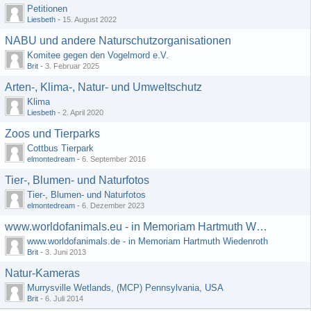
Petitionen
Liesbeth
-
15. August 2022
NABU und andere Naturschutzorganisationen
Komitee gegen den Vogelmord e.V.
Brit
-
3. Februar 2025
Arten-, Klima-, Natur- und Umweltschutz
Klima
Liesbeth
-
2. April 2020
Zoos und Tierparks
Cottbus Tierpark
elmontedream
-
6. September 2016
Tier-, Blumen- und Naturfotos
Tier-, Blumen- und Naturfotos
elmontedream
-
6. Dezember 2023
www.worldofanimals.eu - in Memoriam Hartmuth Wiedenroth
www.worldofanimals.de - in Memoriam Hartmuth Wiedenroth
Brit
-
3. Juni 2013
Natur-Kameras
Murrysville Wetlands, (MCP) Pennsylvania, USA
Brit
-
6. Juli 2014