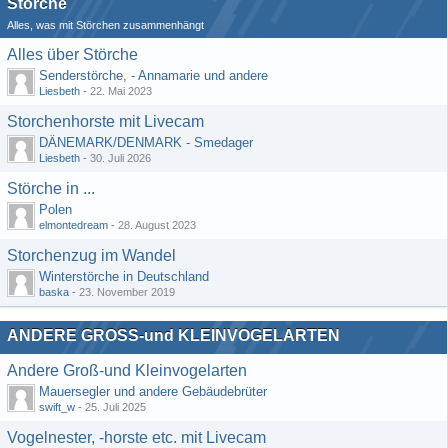
Störche
Alles, was mit Störchen zusammenhängt
Alles über Störche
Senderstörche, - Annamarie und andere
Liesbeth
-
22. Mai 2023
Storchenhorste mit Livecam
DÄNEMARK/DENMARK - Smedager
Liesbeth
-
30. Juli 2026
Störche in ...
Polen
elmontedream
-
28. August 2023
Storchenzug im Wandel
Winterstörche in Deutschland
baska
-
23. November 2019
ANDERE GROSS-und KLEINVOGELARTEN
Andere Groß-und Kleinvogelarten
Mauersegler und andere Gebäudebrüter
swift_w
-
25. Juli 2025
Vogelnester, -horste etc. mit Livecam