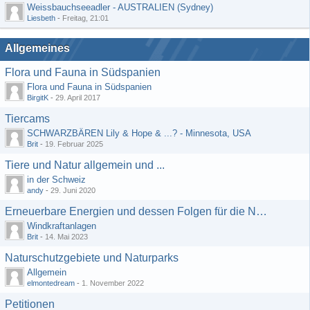
Weissbauchseeadler - AUSTRALIEN (Sydney)
Liesbeth
-
Freitag, 21:01
Allgemeines
Flora und Fauna in Südspanien
Flora und Fauna in Südspanien
BirgitK
-
29. April 2017
Tiercams
SCHWARZBÄREN Lily & Hope & ...? - Minnesota, USA
Brit
-
19. Februar 2025
Tiere und Natur allgemein und ...
in der Schweiz
andy
-
29. Juni 2020
Erneuerbare Energien und dessen Folgen für die Natur
Windkraftanlagen
Brit
-
14. Mai 2023
Naturschutzgebiete und Naturparks
Allgemein
elmontedream
-
1. November 2022
Petitionen