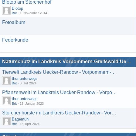
Biotop am Storchenhof
Biotop
Brit
-
1. November 2014
Fotoalbum
Federkunde
Naturschutz im Landkreis Vorpommern-Greifswald-Uecker-Randow
Tierwelt Landkreis Uecker-Randow - Vorpommern-Greifswald
thur unterwegs
Brit
-
8. Juli 2024
Pflanzenwelt im Landkreis Uecker-Randow - Vorpommern-Greifswald
thur unterwegs
Brit
-
13. Januar 2023
Storchenhorste im Landkreis Uecker-Randow - Vorpommern-Greifswald
Bagemühl
Brit
-
13. April 2024