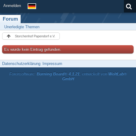
Anmelden
Forum
Unerledigte Themen
Storchenhof Papendorf e.V.
Es wurde kein Eintrag gefunden.
Datenschutzerklärung
Impressum
Forensoftware:
Burning Board® 4.1.21
, entwickelt von
WoltLab®
GmbH