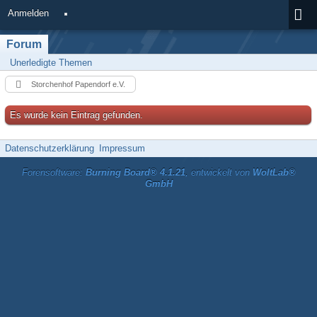
Anmelden
Forum
Unerledigte Themen
Storchenhof Papendorf e.V.
Es wurde kein Eintrag gefunden.
Datenschutzerklärung
Impressum
Forensoftware:
Burning Board® 4.1.21
, entwickelt von
WoltLab®
GmbH