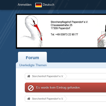
Anmelden
Deutsch
Forum
Unerledigte Themen
Storchenhof Papendorf e.V.
Es wurde kein Eintrag gefunden.
Storchenhof Papendorf e.V.