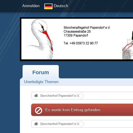
Anmelden
Deutsch
Forum
Unerledigte Themen
Storchenhof Papendorf e.V.
Es wurde kein Eintrag gefunden.
Storchenhof Papendorf e.V.