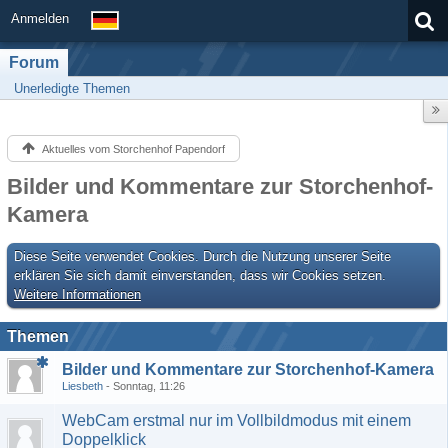
Anmelden
Forum
Unerledigte Themen
Aktuelles vom Storchenhof Papendorf
Bilder und Kommentare zur Storchenhof-
Kamera
Diese Seite verwendet Cookies. Durch die Nutzung unserer Seite
erklären Sie sich damit einverstanden, dass wir Cookies setzen.
Weitere Informationen
Themen
Bilder und Kommentare zur Storchenhof-Kamera
Liesbeth
Sonntag, 11:26
WebCam erstmal nur im Vollbildmodus mit einem
Doppelklick