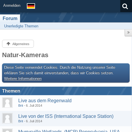
Anmelden
Forum
Unerledigte Themen
Allgemeines
Natur-Kameras
Diese Seite verwendet Cookies. Durch die Nutzung unserer Seite
erklären Sie sich damit einverstanden, dass wir Cookies setzen.
Weitere Informationen
Themen
Live aus dem Regenwald
Brit
6. Juli 2014
Live von der ISS (International Space Station)
Brit
6. Juli 2014
Murrysville Wetlands, (MCP) Pennsylvania, USA