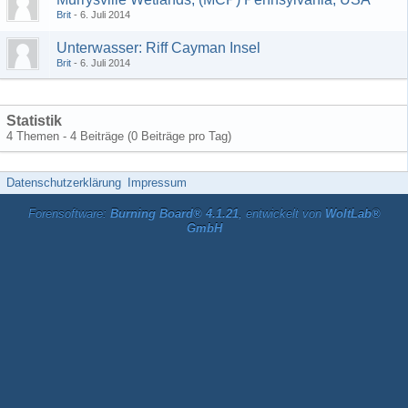
Brit
6. Juli 2014
Unterwasser: Riff Cayman Insel
Brit
6. Juli 2014
Statistik
4 Themen - 4 Beiträge (0 Beiträge pro Tag)
Datenschutzerklärung
Impressum
Forensoftware:
Burning Board® 4.1.21
, entwickelt von
WoltLab®
GmbH