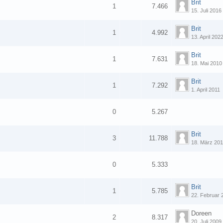
Brit
1
7.466
15. Juli 2016
Brit
1
4.992
13. April 202
Brit
1
7.631
18. Mai 2010
Brit
1
7.292
1. April 2011
0
5.267
Brit
3
11.788
18. März 201
0
5.333
Brit
1
5.785
22. Februar 
Doreen
2
8.317
20. Juli 2009