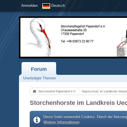
Anmelden
Deutsch
Forum
Unerledigte Themen
Storchenhof Papendorf e.V.
Storchenhorste im Landkreis Ue
Diese Seite verwendet Cookies. Durch die Nutzung 
Weitere Informationen