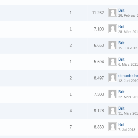
Brit
1
11.262
26. Februar 
Brit
1
7.103
28. März 20
Brit
2
6.650
15. Juli 2012
Brit
1
5.594
6. März 202
elmontedr
2
8.497
12. Juni 201
Brit
1
7.303
22. März 20
Brit
4
9.128
31. März 20
Brit
7
8.830
7. Juli 2013