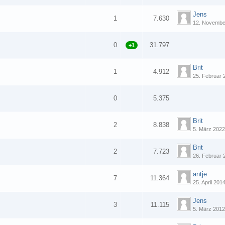
Jens
1
7.630
12. Novembe
0
31.797
+1
Brit
1
4.912
25. Februar 
0
5.375
Brit
2
8.838
5. März 202
Brit
2
7.723
26. Februar 
antje
7
11.364
25. April 201
Jens
3
11.115
5. März 201