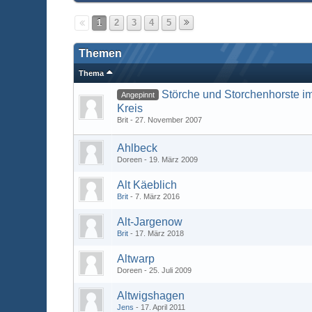
1
2
3
4
5
Themen
Thema
Störche und Storchenhorste 
Angepinnt
Kreis
Brit
27. November 2007
Ahlbeck
Doreen
19. März 2009
Alt Käeblich
Brit
7. März 2016
Alt-Jargenow
Brit
17. März 2018
Altwarp
Doreen
25. Juli 2009
Altwigshagen
Jens
17. April 2011