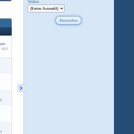
Status
eam
r 2017
6
18
14