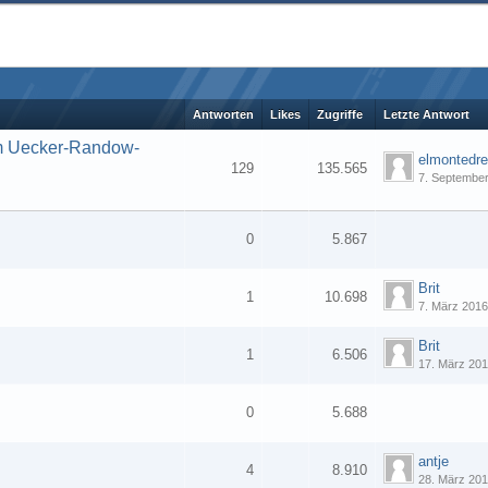
Antworten
Likes
Zugriffe
Letzte Antwort
im Uecker-Randow-
elmontedr
129
135.565
7. Septembe
1
2
3
4
0
5.867
Brit
1
10.698
7. März 201
Brit
1
6.506
17. März 20
0
5.688
antje
4
8.910
28. März 20