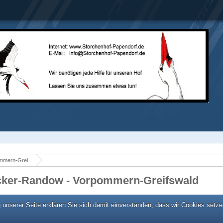
Naturschutz im Landkreis Vorpommern-Greifswald-Uecker-Randow
cker-Randow - Vorpommern-Greifswald
unserer Seite erklären Sie sich damit einverstanden, dass wir Cookies setze