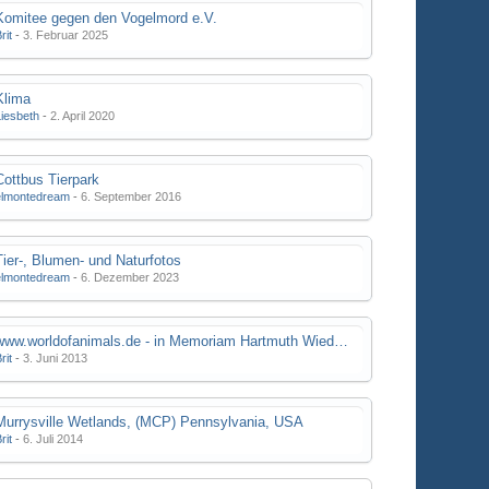
Komitee gegen den Vogelmord e.V.
rit
-
3. Februar 2025
Klima
Liesbeth
-
2. April 2020
Cottbus Tierpark
elmontedream
-
6. September 2016
Tier-, Blumen- und Naturfotos
elmontedream
-
6. Dezember 2023
www.worldofanimals.de - in Memoriam Hartmuth Wiedenroth
rit
-
3. Juni 2013
Murrysville Wetlands, (MCP) Pennsylvania, USA
rit
-
6. Juli 2014