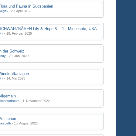
Flora und Fauna in Südspanien
irgitK
-
29. April 2017
SCHWARZBÄREN Lily & Hope & ...? - Minnesota, USA
rit
-
19. Februar 2025
in der Schweiz
andy
-
29. Juni 2020
Windkraftanlagen
rit
-
14. Mai 2023
Allgemein
elmontedream
-
1. November 2022
Petitionen
Liesbeth
-
15. August 2022