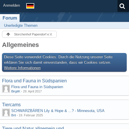
Anmelden
Forum
Unerledigte Themen
Storchenhof Papendorf e.V.
Allgemeines
Diese Seite verwendet Cookies. Durch die Nutzung unserer Seite
erklären Sie sich damit einverstanden, dass wir Cookies setzen.
Weitere Informationen
Flora und Fauna in Südspanien
Flora und Fauna in Südspanien
BirgitK
-
29. April 2017
Tiercams
SCHWARZBÄREN Lily & Hope & ...? - Minnesota, USA
Brit
-
19. Februar 2025
Tiere und Natur allgemein und ...