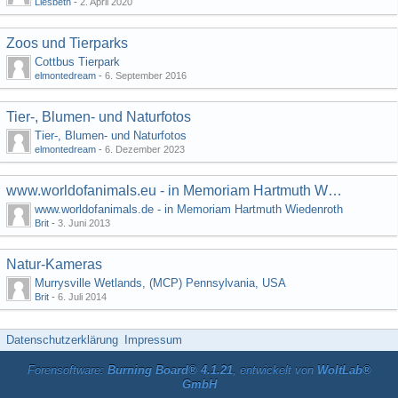
Liesbeth
-
2. April 2020
Zoos und Tierparks
Cottbus Tierpark
elmontedream
-
6. September 2016
Tier-, Blumen- und Naturfotos
Tier-, Blumen- und Naturfotos
elmontedream
-
6. Dezember 2023
www.worldofanimals.eu - in Memoriam Hartmuth Wiedenroth
www.worldofanimals.de - in Memoriam Hartmuth Wiedenroth
Brit
-
3. Juni 2013
Natur-Kameras
Murrysville Wetlands, (MCP) Pennsylvania, USA
Brit
-
6. Juli 2014
Datenschutzerklärung
Impressum
Forensoftware:
Burning Board® 4.1.21
, entwickelt von
WoltLab®
GmbH