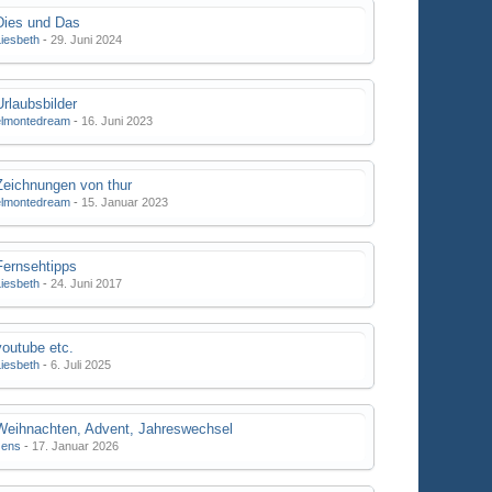
Dies und Das
Liesbeth
-
29. Juni 2024
Urlaubsbilder
elmontedream
-
16. Juni 2023
Zeichnungen von thur
elmontedream
-
15. Januar 2023
Fernsehtipps
Liesbeth
-
24. Juni 2017
youtube etc.
Liesbeth
-
6. Juli 2025
Weihnachten, Advent, Jahreswechsel
Jens
-
17. Januar 2026