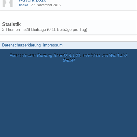
baska
27. November 2016
Statistik
3 Themen - 528 Beiträge (0,11 Beiträge pro Tag)
Datenschutzerklärung
Impressum
Forensoftware:
Burning Board® 4.1.21
, entwickelt von
WoltLab®
GmbH