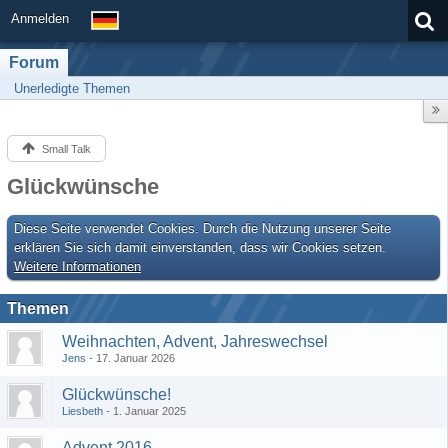
Anmelden
Forum
Unerledigte Themen
Small Talk
Glückwünsche
Diese Seite verwendet Cookies. Durch die Nutzung unserer Seite
erklären Sie sich damit einverstanden, dass wir Cookies setzen.
Weitere Informationen
Themen
Weihnachten, Advent, Jahreswechsel
Jens
17. Januar 2026
Glückwünsche!
Liesbeth
1. Januar 2025
Advent 2016