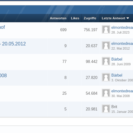
Antworten
Likes
Zugriffe
Letzte Antwort
hof
elmontedre
699
756.197
28. Juli 2023
1
2
3
…
18
- 20.05.2012
elmontedre
9
20.637
22. Mai 2012
Bärbel
77
98.442
28. Juni 2009
1
2
2008
Bärbel
8
27.820
3. Oktober 20
elmontedre
25
54.684
30. Mai 2008
Brit
5
20.981
15. Januar 20