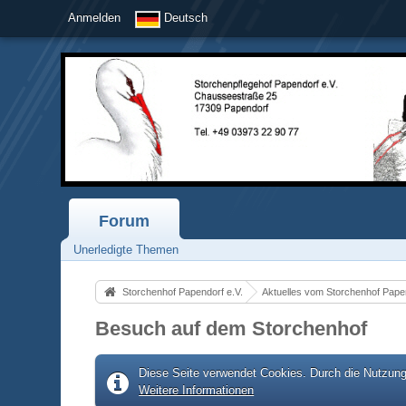
Anmelden
Deutsch
Forum
Unerledigte Themen
Storchenhof Papendorf e.V.
Aktuelles vom Storchenhof Pape
Besuch auf dem Storchenhof
Diese Seite verwendet Cookies. Durch die Nutzung 
Weitere Informationen