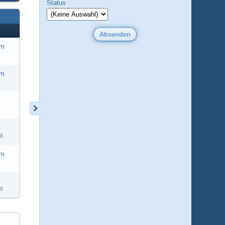
Status
am
am
08
am
08