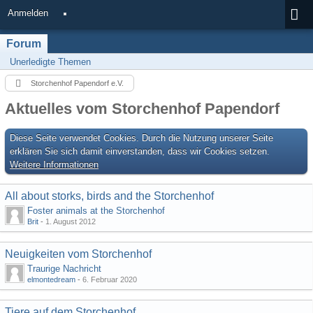
Anmelden
Forum
Unerledigte Themen
Storchenhof Papendorf e.V.
Aktuelles vom Storchenhof Papendorf
Diese Seite verwendet Cookies. Durch die Nutzung unserer Seite
erklären Sie sich damit einverstanden, dass wir Cookies setzen.
Weitere Informationen
All about storks, birds and the Storchenhof
Foster animals at the Storchenhof
Brit
-
1. August 2012
Neuigkeiten vom Storchenhof
Traurige Nachricht
elmontedream
-
6. Februar 2020
Tiere auf dem Storchenhof