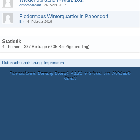
elmontedream
26. März 2017
Fledermaus Winterquartier in Papendorf
Brit
6. Februar 2016
Statistik
4 Themen - 337 Beiträge (0,05 Beiträge pro Tag)
Datenschutzerklärung
Impressum
Forensoftware:
Burning Board® 4.1.21
, entwickelt von
WoltLab®
GmbH