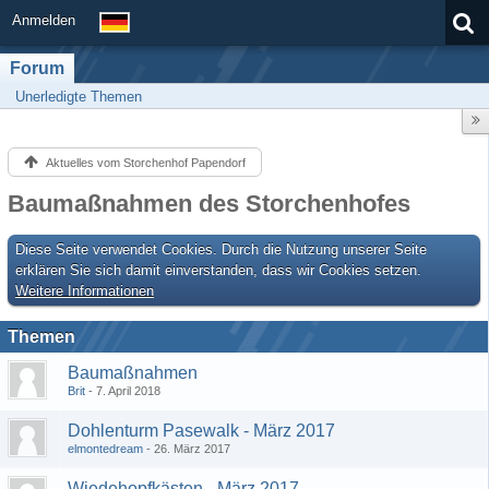
Anmelden
Forum
Unerledigte Themen
Aktuelles vom Storchenhof Papendorf
Baumaßnahmen des Storchenhofes
Diese Seite verwendet Cookies. Durch die Nutzung unserer Seite
erklären Sie sich damit einverstanden, dass wir Cookies setzen.
Weitere Informationen
Themen
Baumaßnahmen
Brit
7. April 2018
Dohlenturm Pasewalk - März 2017
elmontedream
26. März 2017
Wiedehopfkästen - März 2017