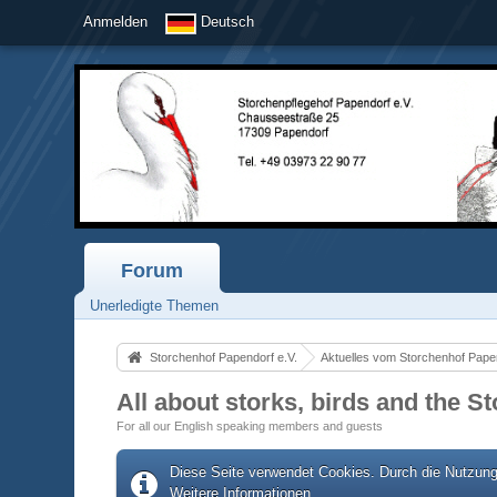
Anmelden
Deutsch
Forum
Unerledigte Themen
Storchenhof Papendorf e.V.
Aktuelles vom Storchenhof Pape
All about storks, birds and the S
For all our English speaking members and guests
Diese Seite verwendet Cookies. Durch die Nutzung 
Weitere Informationen