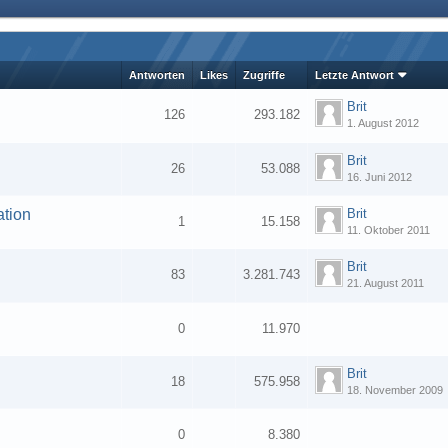
Antworten
Likes
Zugriffe
Letzte Antwort
Brit
126
293.182
1. August 2012
1
2
3
4
Brit
26
53.088
16. Juni 2012
ation
Brit
1
15.158
11. Oktober 2011
Brit
83
3.281.743
21. August 2011
1
2
3
0
11.970
Brit
18
575.958
18. November 2009
0
8.380