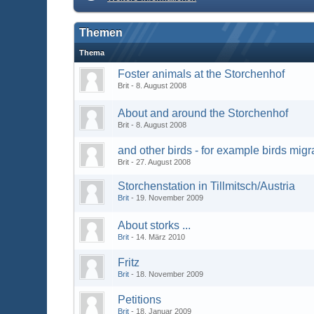
Themen
Thema
Foster animals at the Storchenhof
Brit
8. August 2008
About and around the Storchenhof
Brit
8. August 2008
and other birds - for example birds migr
Brit
27. August 2008
Storchenstation in Tillmitsch/Austria
Brit
19. November 2009
About storks ...
Brit
14. März 2010
Fritz
Brit
18. November 2009
Petitions
Brit
18. Januar 2009