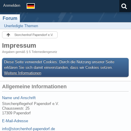
Anmelden
Forum
Unerledigte Themen
Storchenhof Papendorf e.V.
Impressum
Angaben gemäß § 5 Telemediengesetz
Diese Seite verwendet Cookies. Durch die Nutzung unserer Seite
erklären Sie sich damit einverstanden, dass wir Cookies setzen.
Weitere Informationen
Allgemeine Informationen
Name und Anschrift
Storchenpflegehof Papendorf e.V.
Chausseestr. 25
17309 Papendorf
E-Mail-Adresse
info@storchenhof-papendorf.de