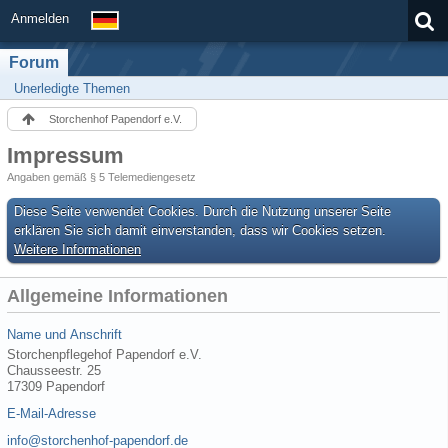
Anmelden
Forum
Unerledigte Themen
Storchenhof Papendorf e.V.
Impressum
Angaben gemäß § 5 Telemediengesetz
Diese Seite verwendet Cookies. Durch die Nutzung unserer Seite
erklären Sie sich damit einverstanden, dass wir Cookies setzen.
Weitere Informationen
Allgemeine Informationen
Name und Anschrift
Storchenpflegehof Papendorf e.V.
Chausseestr. 25
17309 Papendorf
E-Mail-Adresse
info@storchenhof-papendorf.de