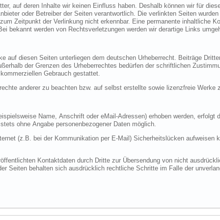
alte auch keine Gewähr übernehmen. Für
Anhaltspunkte einer Rechtsverletzung nicht zumutbar. Bei bekannt werden von Rechtsverletzungen w
ind als solche gekennzeichnet. Die Vervielfältigung,
und Kopien dieser Seite sind nur für den privaten, nicht kommerziellen Gebrauch gestattet.
Die Betreiber der Seiten sind bemüht, stets die Urheberrechte anderer zu beachten bzw. auf selbst erstellte sowie lize
 soweit möglich stets auf freiwilliger Basis. Die
d Dienste ist, soweit möglich, stets ohne Angabe personenbezogener Daten möglich.
 Schutz der Daten vor dem Zugriff
drücklich angeforderter Werbung und Informationsmaterialien