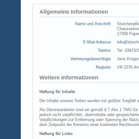
Allgemeine Informationen
Name und Anschrift
Storchenpfl
Chausseestr
17309 Pape
E-Mail-Adresse
info@storch
Telefon
Tel. 03973/
Vertretungsberechtigte
Jens Krüger
Register
VR 2376 Am
Weitere Informationen
Haftung für Inhalte
Als Diensteanbieter sind wir gemäß § 7 Abs.1 TMG für eigene Inhalte auf diesen Seiten nach den allgemeinen Gesetzen verantwortlich. Nach §§ 8 bis 10 TMG sind wir als Diensteanbiete
jedoch nicht verpflichtet, übermittelte oder gespeicherte fremde Informationen zu überwachen oder nach Umständen zu forschen, die auf eine rechtswidrige Tätigkeit hinweisen.
Verpflichtungen zur Entfernung oder Sperrung der Nutzung von Informationen nach den allgemeinen Gesetzen bleiben hiervon unberührt. Eine diesbezügliche Haftung ist jedoch erst ab
Haftung für Links