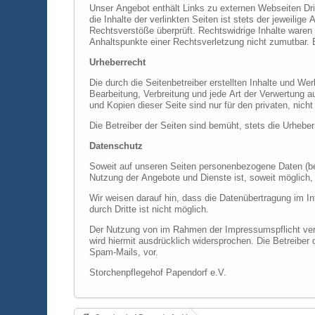
Unser Angebot enthält Links zu externen Webseiten Dritter, auf deren Inhalte wir keinen Einfluss haben. Deshalb können wir für diese fremden Inh
die Inhalte der verlinkten Seiten ist stets der jeweilige Anbieter oder Betreiber der Seiten verantwortlich. Die verlinkten Seiten wurden zum Zeitpunkt der Verlinkung auf mögliche
Rechtsverstöße überprüft. Rechtswidrige Inhalte waren zum Zeitpunkt der Verlinkung nicht erkennbar. Eine permanente inhaltliche Kontrolle der verlinkten Seiten ist jedoch ohne konkrete
Urheberrecht
Die durch die Seitenbetreiber erstellten Inhalte und Werke auf diesen Seiten unterliegen dem deutschen Urheberrecht. Beiträge Dritter s
Bearbeitung, Verbreitung und jede Art der Verwertung außerhalb der Grenzen des Urheberrechtes bedürfen der schriftlichen Zustimmung des jeweiligen Autors bzw. Erstellers. Downloads
Datenschutz
Soweit auf unseren Seiten personenbezogene Daten (beispielsweise Name, Anschrift oder eMail-Adressen) erhoben werden, erfolgt dies
Nutzung der Angebote un
Wir weisen darauf hin, dass die Datenübertragung im Internet (z.B. bei der Kommunikation per E-Mail) Sicherheitslücken aufweisen kann. Ein lückenloser
durch Dritte ist nicht möglich.
Der Nutzung von im Rahmen der Impressumspflicht veröffentlichten Kontaktdaten durch Dritte zur Übersendung von nicht aus
wird hiermit ausdrücklich widersprochen. Die Betreiber der Seiten behalten sich ausdrücklich rechtliche Schritte im Falle der unverlangten Zusendung von Werbeinformationen, etwa durch
Spam-Mails, vor.
Storchenpflegehof Papendorf e.V.