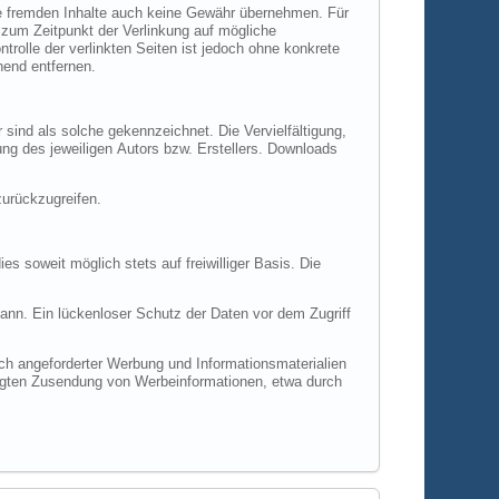
erden wir derartige Links umgehend entfernen.
nzfreie Werke zurückzugreifen.