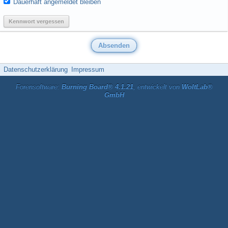
Dauerhaft angemeldet bleiben
Kennwort vergessen
Datenschutzerklärung
Impressum
Forensoftware:
Burning Board® 4.1.21
, entwickelt von
WoltLab®
GmbH