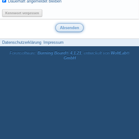
Dauerhaft angemeldet bleiben
Kennwort vergessen
Datenschutzerklärung
Impressum
Forensoftware:
Burning Board® 4.1.21
, entwickelt von
WoltLab®
GmbH