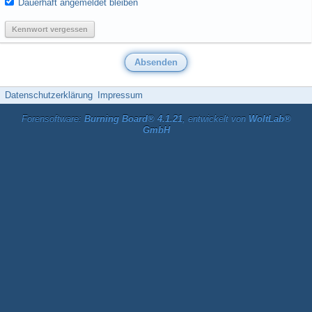
Dauerhaft angemeldet bleiben
Kennwort vergessen
Datenschutzerklärung
Impressum
Forensoftware:
Burning Board® 4.1.21
, entwickelt von
WoltLab®
GmbH