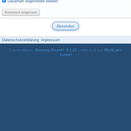
Dauerhaft angemeldet bleiben
Kennwort vergessen
Datenschutzerklärung
Impressum
Forensoftware:
Burning Board® 4.1.21
, entwickelt von
WoltLab®
GmbH