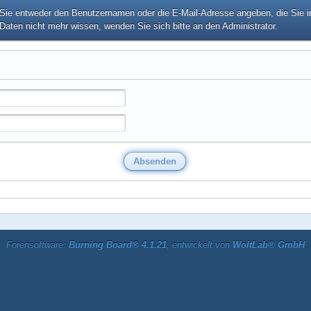
e entweder den Benutzernamen oder die E-Mail-Adresse angeben, die Sie in I
Daten nicht mehr wissen, wenden Sie sich bitte an den Administrator.
Forensoftware:
Burning Board® 4.1.21
, entwickelt von
WoltLab® GmbH