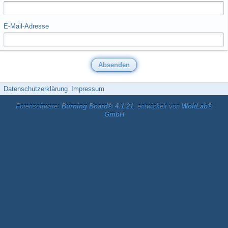
E-Mail-Adresse
Datenschutzerklärung
Impressum
Forensoftware:
Burning Board® 4.1.21
, entwickelt von
WoltLab®
GmbH