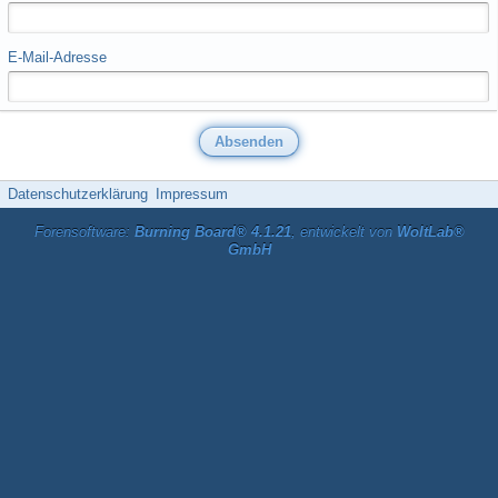
E-Mail-Adresse
Datenschutzerklärung
Impressum
Forensoftware:
Burning Board® 4.1.21
, entwickelt von
WoltLab®
GmbH