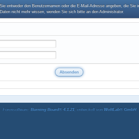
e entweder den Benutzernamen oder die E-Mail-Adresse angeben, die Sie in I
Daten nicht mehr wissen, wenden Sie sich bitte an den Administrator.
Forensoftware:
Burning Board® 4.1.21
, entwickelt von
WoltLab® GmbH