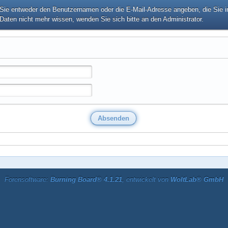
e entweder den Benutzernamen oder die E-Mail-Adresse angeben, die Sie in I
Daten nicht mehr wissen, wenden Sie sich bitte an den Administrator.
Forensoftware:
Burning Board® 4.1.21
, entwickelt von
WoltLab® GmbH