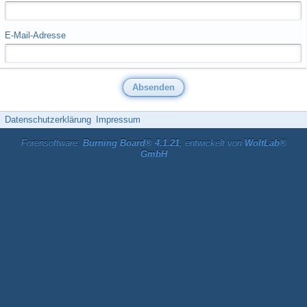
E-Mail-Adresse
Datenschutzerklärung
Impressum
Forensoftware:
Burning Board® 4.1.21
, entwickelt von
WoltLab®
GmbH