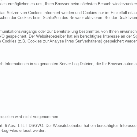
okies ermöglichen es uns, Ihren Browser beim nächsten Besuch wiederzuerke
 das Setzen von Cookies informiert werden und Cookies nur im Einzelfall erl
chen der Cookies beim Schließen des Browser aktivieren. Bei der Deaktivier
unikationsvorgangs oder zur Bereitstellung bestimmter, von Ihnen erwünschte
GVO gespeichert. Der Websitebetreiber hat ein berechtigtes Interesse an der S
re Cookies (z.B. Cookies zur Analyse Ihres Surfverhaltens) gespeichert werde
ch Informationen in so genannten Server-Log-Dateien, die Ihr Browser automat
quellen wird nicht vorgenommen.
t. 6 Abs. 1 lit. f DSGVO. Der Websitebetreiber hat ein berechtigtes Interesse 
-Log-Files erfasst werden.