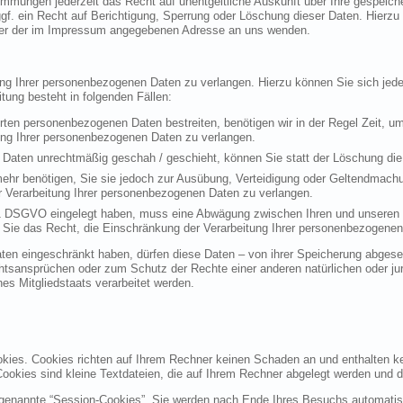
mmungen jederzeit das Recht auf unentgeltliche Auskunft über Ihre gespeic
f. ein Recht auf Berichtigung, Sperrung oder Löschung dieser Daten. Hierz
ter der im Impressum angegebenen Adresse an uns wenden.
ung Ihrer personenbezogenen Daten zu verlangen. Hierzu können Sie sich je
ung besteht in folgenden Fällen:
erten personenbezogenen Daten bestreiten, benötigen wir in der Regel Zeit, u
ung Ihrer personenbezogenen Daten zu verlangen.
Daten unrechtmäßig geschah / geschieht, können Sie statt der Löschung die
ehr benötigen, Sie sie jedoch zur Ausübung, Verteidigung oder Geltendmac
r Verarbeitung Ihrer personenbezogenen Daten zu verlangen.
 1 DSGVO eingelegt haben, muss eine Abwägung zwischen Ihren und unseren
 Sie das Recht, die Einschränkung der Verarbeitung Ihrer personenbezogenen
en eingeschränkt haben, dürfen diese Daten – von ihrer Speicherung abgesehe
sansprüchen oder zum Schutz der Rechte einer anderen natürlichen oder jur
nes Mitgliedstaats verarbeitet werden.
okies. Cookies richten auf Ihrem Rechner keinen Schaden an und enthalten k
 Cookies sind kleine Textdateien, die auf Ihrem Rechner abgelegt werden und d
genannte “Session-Cookies”. Sie werden nach Ende Ihres Besuchs automatisc