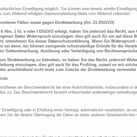
drücklichen Einwilligung möglich. Sie können eine bereits erteilte Einwilligung
is zum Widerruf erfolgten Datenverarbeitung bleibt vom Widerruf unberührt.
onderen Fällen sowie gegen Direktwerbung (Art. 21 DSGVO)
 Abs. 1 lit. e oder f DSGVO erfolgt, haben Sie jederzeit das Recht, aus
genen Daten Widerspruch einzulegen; dies gilt auch für ein auf diese B
ht, entnehmen Sie dieser Datenschutzerklärung. Wenn Sie Widerspruch e
s sei denn, wir können zwingende schutzwürdige Gründe für die Verarbe
t der Geltendmachung, Ausübung oder Verteidigung von Rechtsansprüche
um Direktwerbung zu betreiben, so haben Sie das Recht, jederzeit Wider
bung einzulegen; dies gilt auch für das Profiling, soweit es mit solch
ten anschließend nicht mehr zum Zwecke der Direktwerbung verwendet 
örde
offenen ein Beschwerderecht bei einer Aufsichtsbehörde, insbesondere in de
es zu. Das Beschwerderecht besteht unbeschadet anderweitiger verwaltungsre
 Einwilligung oder in Erfüllung eines Vertrags automatisiert verarbeiten, an si
 Sie die direkte Übertragung der Daten an einen anderen Verantwortlichen ve