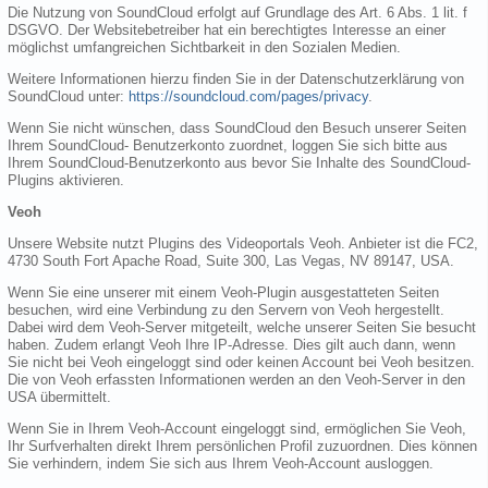
Die Nutzung von SoundCloud erfolgt auf Grundlage des Art. 6 Abs. 1 lit. f
DSGVO. Der Websitebetreiber hat ein berechtigtes Interesse an einer
möglichst umfangreichen Sichtbarkeit in den Sozialen Medien.
Weitere Informationen hierzu finden Sie in der Datenschutzerklärung von
SoundCloud unter:
https://soundcloud.com/pages/privacy
.
Wenn Sie nicht wünschen, dass SoundCloud den Besuch unserer Seiten
Ihrem SoundCloud- Benutzerkonto zuordnet, loggen Sie sich bitte aus
Ihrem SoundCloud-Benutzerkonto aus bevor Sie Inhalte des SoundCloud-
Plugins aktivieren.
Veoh
Unsere Website nutzt Plugins des Videoportals Veoh. Anbieter ist die FC2,
4730 South Fort Apache Road, Suite 300, Las Vegas, NV 89147, USA.
Wenn Sie eine unserer mit einem Veoh-Plugin ausgestatteten Seiten
besuchen, wird eine Verbindung zu den Servern von Veoh hergestellt.
Dabei wird dem Veoh-Server mitgeteilt, welche unserer Seiten Sie besucht
haben. Zudem erlangt Veoh Ihre IP-Adresse. Dies gilt auch dann, wenn
Sie nicht bei Veoh eingeloggt sind oder keinen Account bei Veoh besitzen.
Die von Veoh erfassten Informationen werden an den Veoh-Server in den
USA übermittelt.
Wenn Sie in Ihrem Veoh-Account eingeloggt sind, ermöglichen Sie Veoh,
Ihr Surfverhalten direkt Ihrem persönlichen Profil zuzuordnen. Dies können
Sie verhindern, indem Sie sich aus Ihrem Veoh-Account ausloggen.