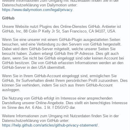
Weitere Informationen zum Umgang mit Nutzerdaten finden Sie in der
Datenschutzerklärung von Dailymotion unter:
https://www.dailymotion.com/legal/privacy
.
GitHub
Unsere Website nutzt Plugins des Online-Dienstes GitHub. Anbieter ist
GitHub, Inc, 88 Colin P Kelly Jr St, San Francisco, CA 94107, USA.
Wenn Sie eine unserer mit einem GitHub-Plugin ausgestatteten Seiten
besuchen, wird eine Verbindung zu den Servern von GitHub hergestellt.
Dabei wird dem GitHub-Server mitgeteilt, welche unserer Seiten Sie
besucht haben. Zudem erlangt GitHub Ihre IP-Adresse. Dies gilt auch
dann, wenn Sie nicht bei GitHub eingeloggt sind oder keinen Account bei
GitHub besitzen. Die von GitHub erfassten Informationen werden an den
GitHub-Server in den USA übermittelt.
Wenn Sie in Ihrem GitHub-Account eingeloggt sind, ermöglichen Sie
GitHub, Ihr Surfverhalten direkt Ihrem persönlichen Profil zuzuordnen. Dies
können Sie verhindern, indem Sie sich aus Ihrem GitHub-Account
ausloggen.
Die Nutzung von GitHub erfolgt im Interesse einer ansprechenden
Darstellung unserer Online-Angebote. Dies stellt ein berechtigtes Interesse
im Sinne des Art. 6 Abs. 1 lit. f DSGVO dar.
Weitere Informationen zum Umgang mit Nutzerdaten finden Sie in der
Datenschutzerklärung von GitHub unter:
https://help.github.com/articles/github-privacy-statement/
.