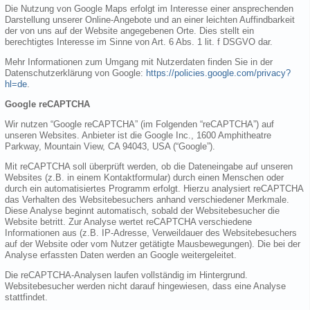
Die Nutzung von Google Maps erfolgt im Interesse einer ansprechenden
Darstellung unserer Online-Angebote und an einer leichten Auffindbarkeit
der von uns auf der Website angegebenen Orte. Dies stellt ein
berechtigtes Interesse im Sinne von Art. 6 Abs. 1 lit. f DSGVO dar.
Mehr Informationen zum Umgang mit Nutzerdaten finden Sie in der
Datenschutzerklärung von Google:
https://policies.google.com/privacy?
hl=de
.
Google reCAPTCHA
Wir nutzen “Google reCAPTCHA” (im Folgenden “reCAPTCHA”) auf
unseren Websites. Anbieter ist die Google Inc., 1600 Amphitheatre
Parkway, Mountain View, CA 94043, USA (“Google”).
Mit reCAPTCHA soll überprüft werden, ob die Dateneingabe auf unseren
Websites (z.B. in einem Kontaktformular) durch einen Menschen oder
durch ein automatisiertes Programm erfolgt. Hierzu analysiert reCAPTCHA
das Verhalten des Websitebesuchers anhand verschiedener Merkmale.
Diese Analyse beginnt automatisch, sobald der Websitebesucher die
Website betritt. Zur Analyse wertet reCAPTCHA verschiedene
Informationen aus (z.B. IP-Adresse, Verweildauer des Websitebesuchers
auf der Website oder vom Nutzer getätigte Mausbewegungen). Die bei der
Analyse erfassten Daten werden an Google weitergeleitet.
Die reCAPTCHA-Analysen laufen vollständig im Hintergrund.
Websitebesucher werden nicht darauf hingewiesen, dass eine Analyse
stattfindet.