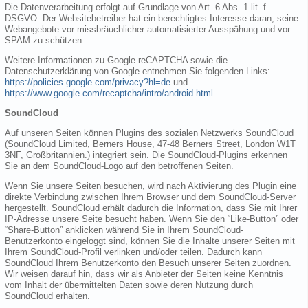
Die Datenverarbeitung erfolgt auf Grundlage von Art. 6 Abs. 1 lit. f
DSGVO. Der Websitebetreiber hat ein berechtigtes Interesse daran, seine
Webangebote vor missbräuchlicher automatisierter Ausspähung und vor
SPAM zu schützen.
Weitere Informationen zu Google reCAPTCHA sowie die
Datenschutzerklärung von Google entnehmen Sie folgenden Links:
https://policies.google.com/privacy?hl=de
und
https://www.google.com/recaptcha/intro/android.html
.
SoundCloud
Auf unseren Seiten können Plugins des sozialen Netzwerks SoundCloud
(SoundCloud Limited, Berners House, 47-48 Berners Street, London W1T
3NF, Großbritannien.) integriert sein. Die SoundCloud-Plugins erkennen
Sie an dem SoundCloud-Logo auf den betroffenen Seiten.
Wenn Sie unsere Seiten besuchen, wird nach Aktivierung des Plugin eine
direkte Verbindung zwischen Ihrem Browser und dem SoundCloud-Server
hergestellt. SoundCloud erhält dadurch die Information, dass Sie mit Ihrer
IP-Adresse unsere Seite besucht haben. Wenn Sie den “Like-Button” oder
“Share-Button” anklicken während Sie in Ihrem SoundCloud-
Benutzerkonto eingeloggt sind, können Sie die Inhalte unserer Seiten mit
Ihrem SoundCloud-Profil verlinken und/oder teilen. Dadurch kann
SoundCloud Ihrem Benutzerkonto den Besuch unserer Seiten zuordnen.
Wir weisen darauf hin, dass wir als Anbieter der Seiten keine Kenntnis
vom Inhalt der übermittelten Daten sowie deren Nutzung durch
SoundCloud erhalten.