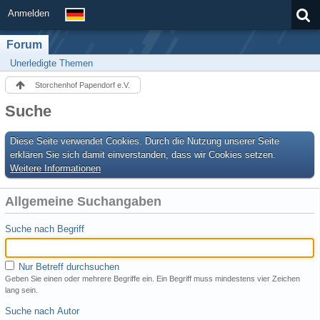
Anmelden
Forum
Unerledigte Themen
Storchenhof Papendorf e.V.
Suche
Diese Seite verwendet Cookies. Durch die Nutzung unserer Seite
erklären Sie sich damit einverstanden, dass wir Cookies setzen.
Weitere Informationen
Allgemeine Suchangaben
Suche nach Begriff
Nur Betreff durchsuchen
Geben Sie einen oder mehrere Begriffe ein. Ein Begriff muss mindestens vier Zeichen
lang sein.
Suche nach Autor