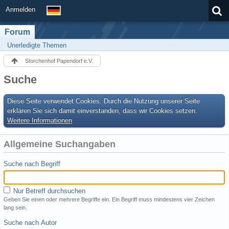
Anmelden
Forum
Unerledigte Themen
Storchenhof Papendorf e.V.
Suche
Diese Seite verwendet Cookies. Durch die Nutzung unserer Seite
erklären Sie sich damit einverstanden, dass wir Cookies setzen.
Weitere Informationen
Allgemeine Suchangaben
Suche nach Begriff
Nur Betreff durchsuchen
Geben Sie einen oder mehrere Begriffe ein. Ein Begriff muss mindestens vier Zeichen
lang sein.
Suche nach Autor