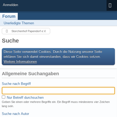
Anmelden
Forum
Unerledigte Themen
Storchenhof Papendorf e.V.
Suche
Diese Seite verwendet Cookies. Durch die Nutzung unserer Seite
erklären Sie sich damit einverstanden, dass wir Cookies setzen.
Weitere Informationen
Allgemeine Suchangaben
Suche nach Begriff
Nur Betreff durchsuchen
Geben Sie einen oder mehrere Begriffe ein. Ein Begriff muss mindestens vier Zeichen
lang sein.
Suche nach Autor