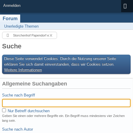
Anmelden
Forum
Unerledigte Themen
Storchenhof Papendorf e.V.
Suche
Diese Seite verwendet Cookies. Durch die Nutzung unserer Seite
erklären Sie sich damit einverstanden, dass wir Cookies setzen.
Weitere Informationen
Allgemeine Suchangaben
Suche nach Begriff
Nur Betreff durchsuchen
Geben Sie einen oder mehrere Begriffe ein. Ein Begriff muss mindestens vier Zeichen
lang sein.
Suche nach Autor