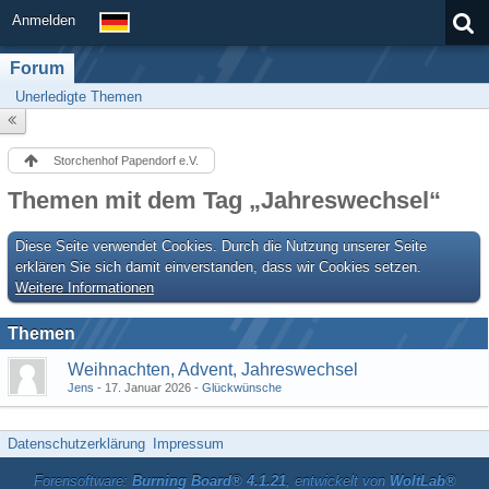
Anmelden
Forum
Unerledigte Themen
Storchenhof Papendorf e.V.
Themen mit dem Tag „Jahreswechsel“
Diese Seite verwendet Cookies. Durch die Nutzung unserer Seite
erklären Sie sich damit einverstanden, dass wir Cookies setzen.
Weitere Informationen
Themen
Weihnachten, Advent, Jahreswechsel
Jens
17. Januar 2026
Glückwünsche
Datenschutzerklärung
Impressum
Forensoftware:
Burning Board® 4.1.21
, entwickelt von
WoltLab®