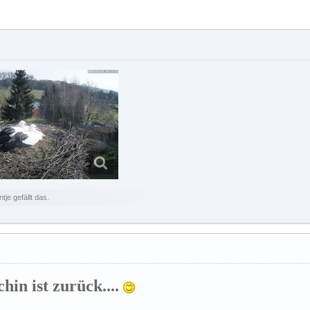
je gefällt das.
rchin ist zurück....