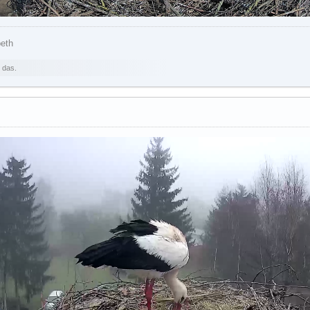
beth
 das.