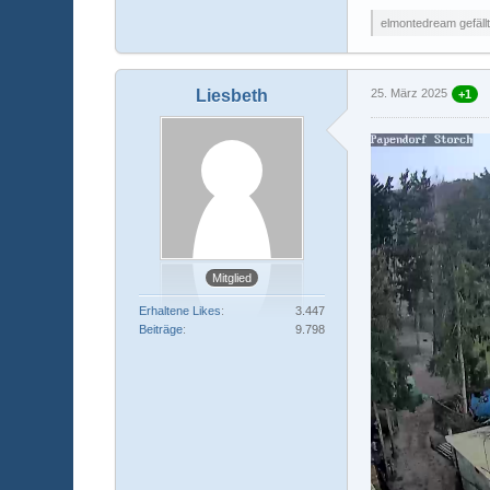
elmontedream gefällt
Liesbeth
25. März 2025
+1
Mitglied
Erhaltene Likes
3.447
Beiträge
9.798