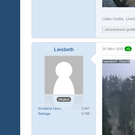
Liebe Grüße, Lies
elmontedream gefällt
Liesbeth
29. März 2025
+1
Mitglied
Erhaltene Likes
3.447
Beiträge
9.798