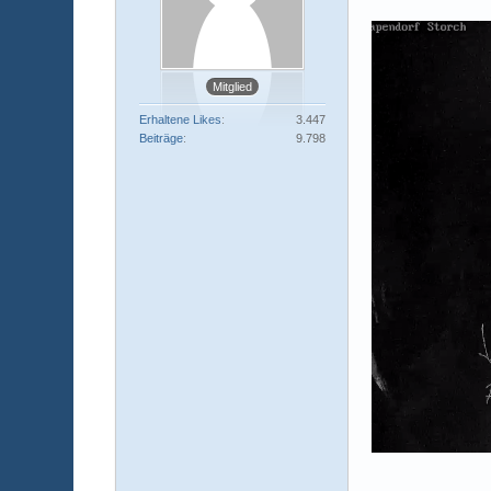
Mitglied
Erhaltene Likes
3.447
Beiträge
9.798