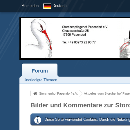
Anmelden
Deutsch
Forum
Unerledigte Themen
Storchenhof Papendorf e.V.
Aktuelles vom Storchenhof Pape
Bilder und Kommentare zur Sto
Diese Seite verwendet Cookies. Durch die Nutzung 