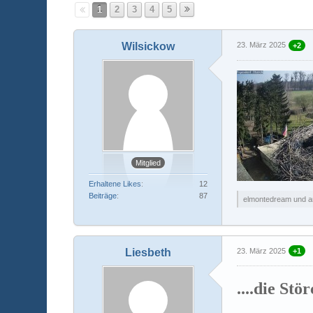
1
2
3
4
5
Wilsickow
23. März 2025
+2
Mitglied
Erhaltene Likes
12
Beiträge
87
elmontedream und ant
Liesbeth
23. März 2025
+1
....die Stö