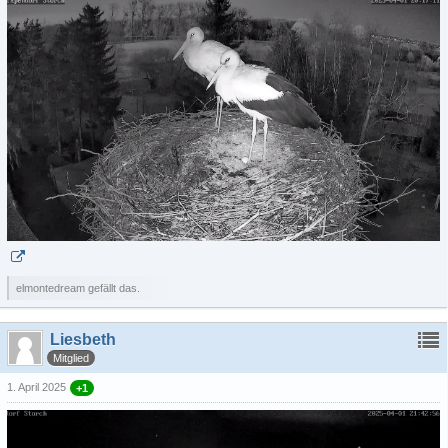
elmontedream gefällt das.
Liesbeth
Mitglied
1. April 2025
+1