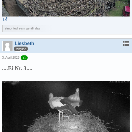
elmontedream gefällt das.
Liesbeth
Mitglied
3. April 2025
+1
....Ei Nr. 3....