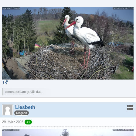
elmontedream gefällt das.
Liesbeth
Mitglied
29. März 2025
+1