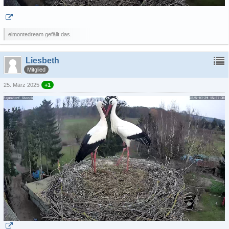
elmontedream gefällt das.
Liesbeth
Mitglied
25. März 2025
+1