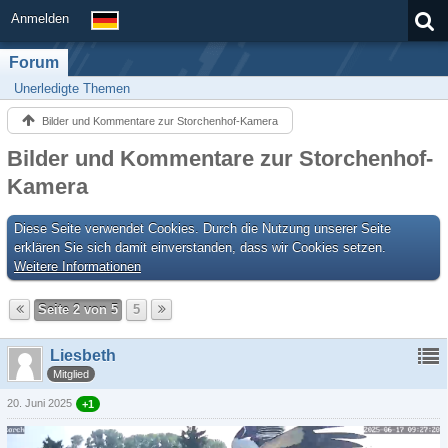
Anmelden
Forum
Unerledigte Themen
Bilder und Kommentare zur Storchenhof-Kamera
Bilder und Kommentare zur Storchenhof-
Kamera
Diese Seite verwendet Cookies. Durch die Nutzung unserer Seite
erklären Sie sich damit einverstanden, dass wir Cookies setzen.
Weitere Informationen
Seite 2 von 5
5
Liesbeth
Mitglied
20. Juni 2025
+1