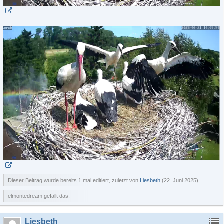
Dieser Beitrag wurde bereits 1 mal editiert, zuletzt von
Liesbeth
(
22. Juni 2025
)
elmontedream gefällt das.
Liesbeth