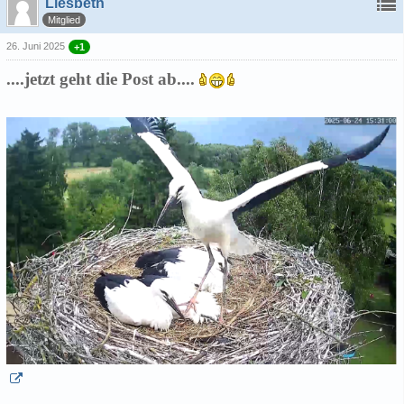
Liesbeth
Mitglied
26. Juni 2025
+1
....jetzt geht die Post ab....