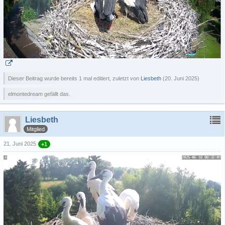
Dieser Beitrag wurde bereits 1 mal editiert, zuletzt von
Liesbeth
(
20. Juni 2025
)
elmontedream gefällt das.
Liesbeth
Mitglied
21. Juni 2025
+1