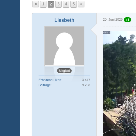
1
2
3
4
5
Liesbeth
20. Juni 2025
+1
Mitglied
Erhaltene Likes
3.447
Beiträge
9.798