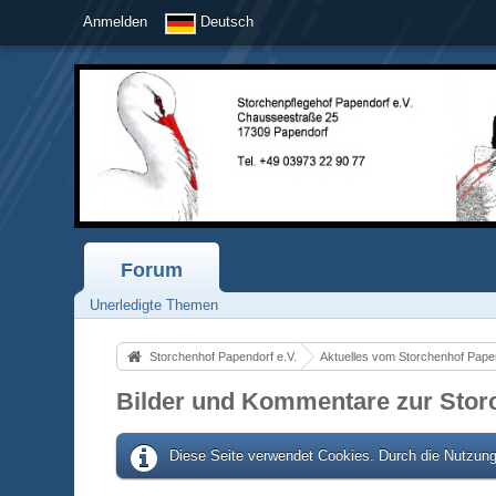
Anmelden
Deutsch
Forum
Unerledigte Themen
Storchenhof Papendorf e.V.
Aktuelles vom Storchenhof Pape
Bilder und Kommentare zur Sto
Diese Seite verwendet Cookies. Durch die Nutzung 