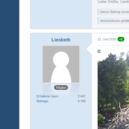
Liebe Grüße, Lies
Dieser Beitrag wurde 
elmontedream gefällt
Liesbeth
21. Juni 2025
+1
Mitglied
Erhaltene Likes
3.447
Beiträge
9.798