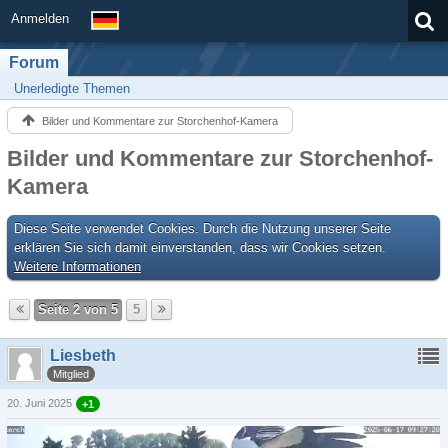
Anmelden
Forum
Unerledigte Themen
Bilder und Kommentare zur Storchenhof-Kamera
Bilder und Kommentare zur Storchenhof-
Kamera
Diese Seite verwendet Cookies. Durch die Nutzung unserer Seite
erklären Sie sich damit einverstanden, dass wir Cookies setzen.
Weitere Informationen
Seite 2 von 5
5
Liesbeth
Mitglied
20. Juni 2025
+1