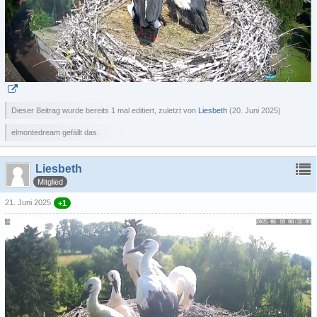
Dieser Beitrag wurde bereits 1 mal editiert, zuletzt von
Liesbeth
(
20. Juni 2025
)
elmontedream gefällt das.
Liesbeth
Mitglied
21. Juni 2025
+1