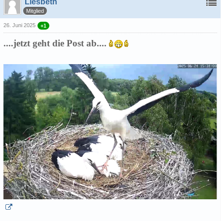
Liesbeth
Mitglied
26. Juni 2025
+1
....jetzt geht die Post ab....