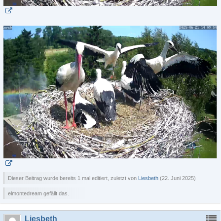
Dieser Beitrag wurde bereits 1 mal editiert, zuletzt von
Liesbeth
(
22. Juni 2025
)
elmontedream gefällt das.
Liesbeth