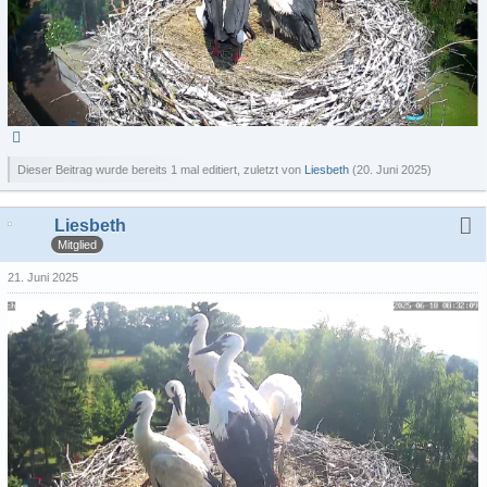
Dieser Beitrag wurde bereits 1 mal editiert, zuletzt von
Liesbeth
(
20. Juni 2025
)
Liesbeth
Mitglied
21. Juni 2025