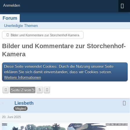
Anmelden
Forum
Unerledigte Themen
Bilder und Kommentare zur Storchenhof-Kamera
Bilder und Kommentare zur Storchenhof-
Kamera
Diese Seite verwendet Cookies. Durch die Nutzung unserer Seite
erklären Sie sich damit einverstanden, dass wir Cookies setzen.
Weitere Informationen
Seite 2 von 5
5
Liesbeth
Mitglied
20. Juni 2025