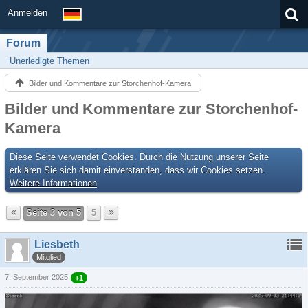
Anmelden
Forum
Unerledigte Themen
Bilder und Kommentare zur Storchenhof-Kamera
Bilder und Kommentare zur Storchenhof-
Kamera
Diese Seite verwendet Cookies. Durch die Nutzung unserer Seite
erklären Sie sich damit einverstanden, dass wir Cookies setzen.
Weitere Informationen
Seite 3 von 5
5
Liesbeth
Mitglied
7. September 2025
+1