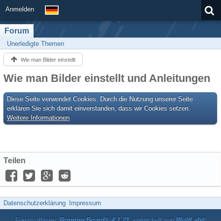
Anmelden
Forum
Unerledigte Themen
Wie man Bilder einstellt
Wie man Bilder einstellt und Anleitungen
Diese Seite verwendet Cookies. Durch die Nutzung unserer Seite
erklären Sie sich damit einverstanden, dass wir Cookies setzen.
Weitere Informationen
Teilen
Datenschutzerklärung
Impressum
Forensoftware:
Burning Board® 4.1.21
, entwickelt von
WoltLab®