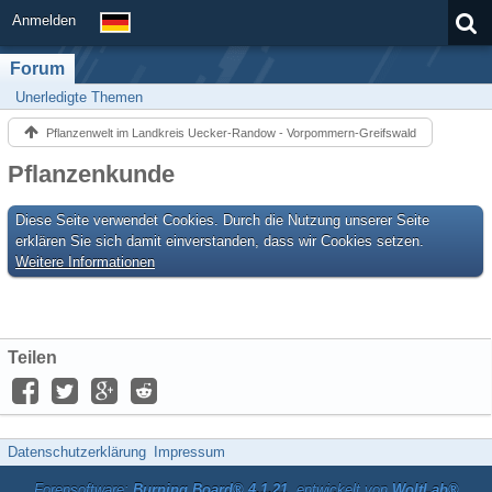
Anmelden
Forum
Unerledigte Themen
Pflanzenwelt im Landkreis Uecker-Randow - Vorpommern-Greifswald
Pflanzenkunde
Diese Seite verwendet Cookies. Durch die Nutzung unserer Seite
erklären Sie sich damit einverstanden, dass wir Cookies setzen.
Weitere Informationen
Teilen
Datenschutzerklärung
Impressum
Forensoftware:
Burning Board® 4.1.21
, entwickelt von
WoltLab®