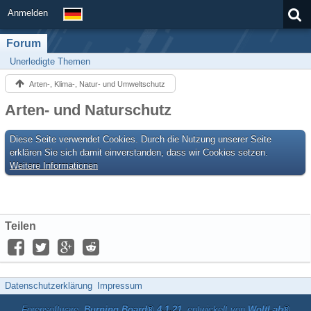
Anmelden
Forum
Unerledigte Themen
Arten-, Klima-, Natur- und Umweltschutz
Arten- und Naturschutz
Diese Seite verwendet Cookies. Durch die Nutzung unserer Seite
erklären Sie sich damit einverstanden, dass wir Cookies setzen.
Weitere Informationen
Teilen
Datenschutzerklärung
Impressum
Forensoftware:
Burning Board® 4.1.21
, entwickelt von
WoltLab®